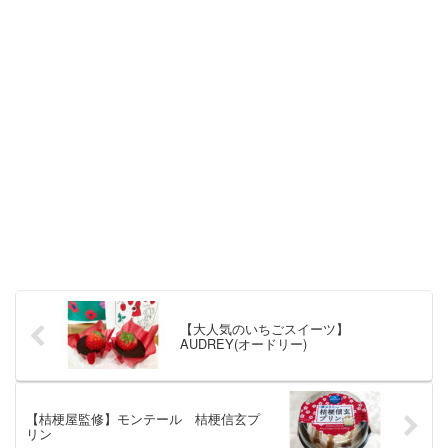
【大人気のいちごスイーツ】
AUDREY(オードリー)
【桔梗屋監修】モンテール 桔梗信玄プ
リン