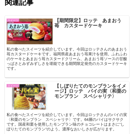
関連記事
【期間限定】ロッテ あまおう
スイーツ
苺 カスタードケーキ
私の食べたスイーツを紹介しています。今回はロッテさんのあまおう
苺カスタードケーキです。福岡県産あまおう苺果汁を使用。ふわふわ
のケーキとあまおう苺カスタードクリーム、あまおう苺ソースの甘酸
っぱさとみずみずしさを堪能できる期間限定発売のカスタードケーキ
です。
【しぼりたてのモンブランをイメ
スイーツ
ージ】ロッテ パイの実〈和栗の
モンブラン スペシャリテ〉
私の食べたスイーツを紹介しています。今回はロッテさんのパイの実
〈和栗のモンブラン スペシャリテ〉です。64層のパイはサクサク
です。国産和栗を使用したモンブラン味のチョコレートはまさに“し
ぼりたてのモンブラン“のよう。濃厚なおいしさが広がります。