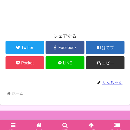
シェアする
Twitter
Facebook
はてブ
Pocket
LINE
コピー
りんちゃん
ホーム
© 2020 めいく らいふ すいーつ.